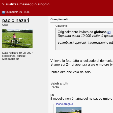
Visualizza messaggio singolo
05 maggio 09, 15:09
paolo.nazari
Complimenti!
User
Citazione:
Originalmente inviato da
giobass
Superata quota 10.000 visite di quest
scambiarci opinioni, informazioni e t
Data registr.: 30-08-2007
Residenza: Varese
Messaggi: 80
Vi invio la foto fatta al collaudo di domeni
Siamo sui 2m di apertura alare e motore bi
Inutile dire che vola da solo............
Saluti a tutti
Paolo
ps
il modello non è farina del ns sacco (mio e m
Icone allegate