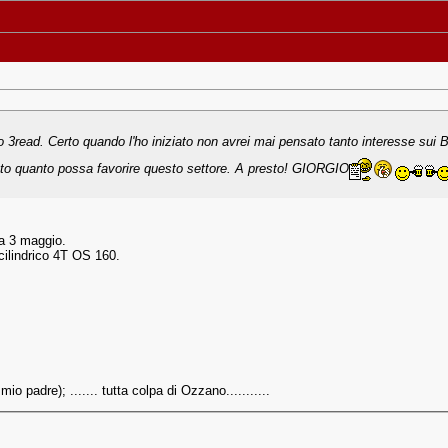
o 3read. Certo quando l'ho iniziato non avrei mai pensato tanto interesse sui 
utto quanto possa favorire questo settore. A presto! GIORGIO
ca 3 maggio.
cilindrico 4T OS 160.
io padre); ....... tutta colpa di Ozzano...........