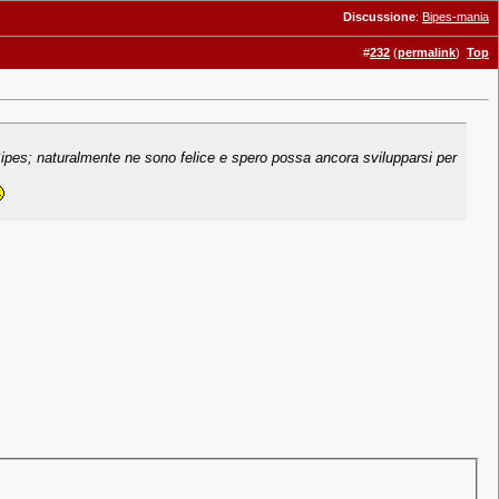
Discussione
:
Bipes-mania
#
232
(
permalink
)
Top
Bipes; naturalmente ne sono felice e spero possa ancora svilupparsi per