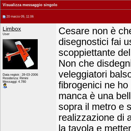
Visualizza messaggio singolo
20 marzo 09, 11:06
Limbox
Cesare non è che 
User
disegnostici fai u
scoppiettante de
Non che disdegni 
veleggiatori balso
Data registr.: 28-03-2006
Residenza: Rimini
Messaggi: 4.780
fibrogenici ne ho
manca è una bella
sopra il metro e s
realizzazione di
la tavola e mettere