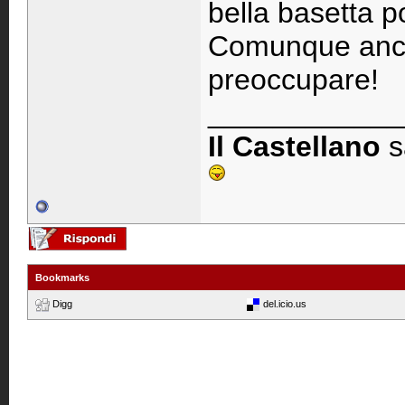
bella basetta p
Comunque anche
preoccupare!
____________
Il Castellano
s
Bookmarks
Digg
del.icio.us