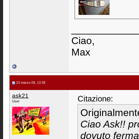
____________
Ciao,
Max
23 marzo 09, 13:39
ask21
Citazione:
User
Originalment
Ciao Ask!! p
dovuto ferma