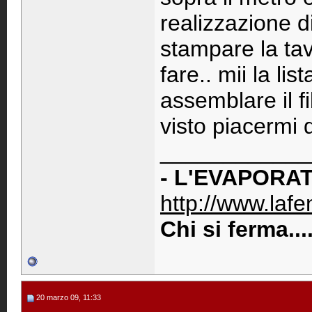
realizzazione d
stampare la tav
fare.. mii la li
assemblare il f
visto piacermi d
____________
- L'EVAPORAT
http://www.lafen
Chi si ferma..
20 marzo 09, 11:33