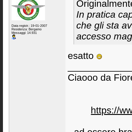
Originalment
In pratica cap
che gli sta 
Data registr.: 19-01-2007
Residenza: Bergamo
Messaggi: 14.931
accesso magg
esatto
____________
Ciaooo da Fiore
https://w