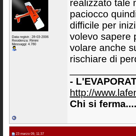
realizzato tale 
paciocco quind
difficile per ini
volevo sapere p
Data registr.: 28-03-2006
Residenza: Rimini
Messaggi: 4.780
volare anche su
rischiare di perd
____________
- L'EVAPORAT
http://www.lafen
Chi si ferma..
23 marzo 09, 11:37