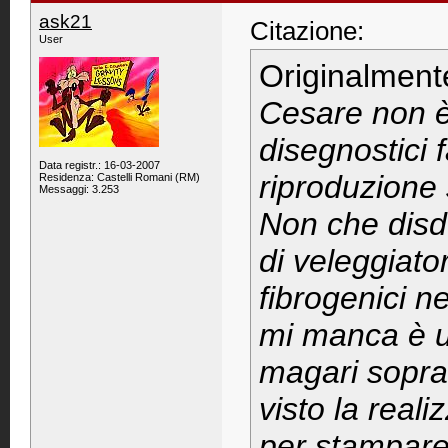
ask21
Citazione:
User
Originalment
Cesare non è 
disegnostici f
Data registr.: 16-03-2007
riproduzione
Residenza: Castelli Romani (RM)
Messaggi: 3.253
Non che disde
di veleggiator
fibrogenici n
mi manca è un
magari sopra 
visto la real
per stampare 