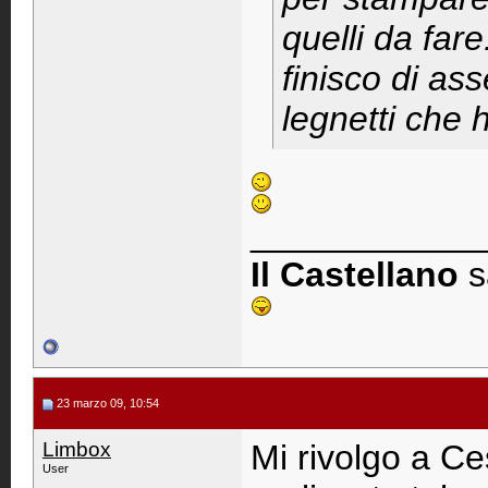
quelli da fare
finisco di as
legnetti che 
____________
Il Castellano
s
23 marzo 09, 10:54
Limbox
Mi rivolgo a Ce
User