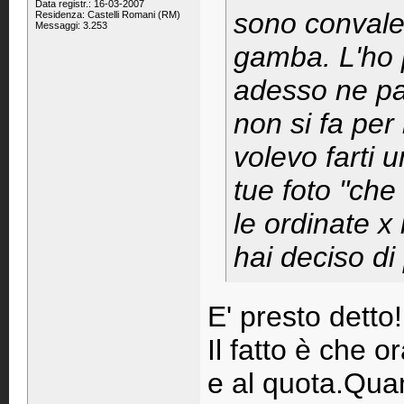
Data registr.: 16-03-2007
sono convale
Residenza: Castelli Romani (RM)
Messaggi: 3.253
gamba. L'ho 
adesso ne p
non si fa per
volevo farti
tue foto "che
le ordinate x
hai deciso di 
E' presto detto!
Il fatto è che o
e al quota.Quan