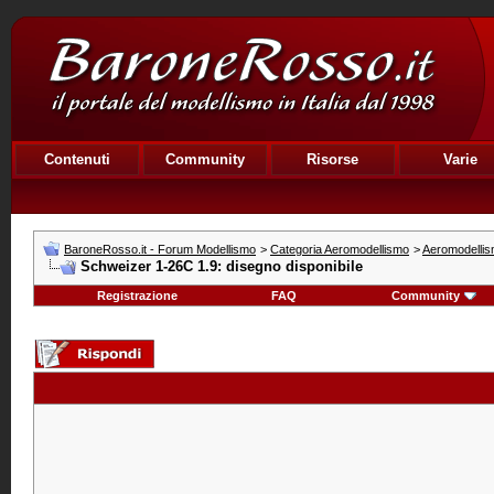
Contenuti
Community
Risorse
Varie
BaroneRosso.it - Forum Modellismo
>
Categoria Aeromodellismo
>
Aeromodellis
Schweizer 1-26C 1.9: disegno disponibile
Registrazione
FAQ
Community