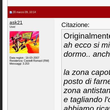
20 marzo 09, 10:14
ask21
Citazione:
User
Originalment
ah ecco si mi
dormo.. anche
Data registr.: 16-03-2007
Residenza: Castelli Romani (RM)
Messaggi: 3.253
la zona capot
posto di farn
zona antistan
e tagliando l
abbiamo rica