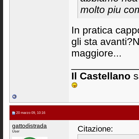
molto piu com
In pratica cappo
gli sta avanti
maggiore...
____________
Il Castellano
s
20 marzo 09, 10:16
gattodistrada
Citazione:
User