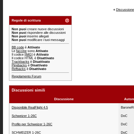
«
Discussione
Regole di scrittura
Non puoi
creare nuove discussioni
Non puoi
rispondere alle discussioni
Non puoi
inserire allegati
Non puoi
modificare i tuoi messaggi
BB code
è
Attivato
Le
faccine
sono
Attivato
Il codice
[IMG]
è
Attivato
Il codice HTML è
Disattivato
Trackbacks
è
Disattivato
Pingbacks
è
Disattivato
Refbacks
è
Disattivato
Regolamento Forum
Discussioni simili
Discussione
Autor
Disponibile RealFlight 4.5
BaroneR
Schweizer 1-26C
DoC
Profilo per Schweizer 1-26C
DoC
SCHWEIZER 1-26C
DoC