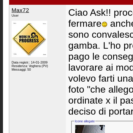
Max72
Ciao Ask!! pro
User
fermare
anche
sono convalesc
gamba. L'ho pr
pago le conse
Data registr.: 14-01-2009
lavorare ai mod
Residenza: Voghera (PV)
Messaggi: 50
volevo farti u
foto "che allego
ordinate x il p
deciso di portar
Icone allegate