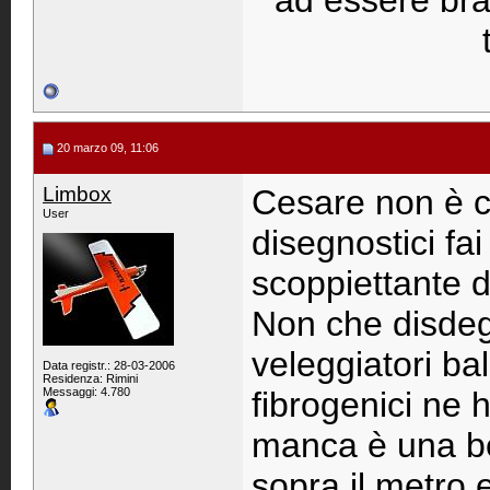
ad essere bravi
20 marzo 09, 11:06
Limbox
Cesare non è ch
User
disegnostici fai
scoppiettante 
Non che disdegn
veleggiatori bal
Data registr.: 28-03-2006
Residenza: Rimini
Messaggi: 4.780
fibrogenici ne 
manca è una bel
sopra il metro e