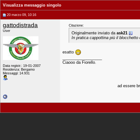
Visualizza messaggio singolo
20 marzo 09, 10:16
gattodistrada
Citazione:
User
Originalmente inviato da
ask21
In pratica cappottina più il blocchett
esatto
__________________
Ciaooo da Fiorello.
Data registr.: 19-01-2007
Residenza: Bergamo
Messaggi: 14.931
ad essere bra