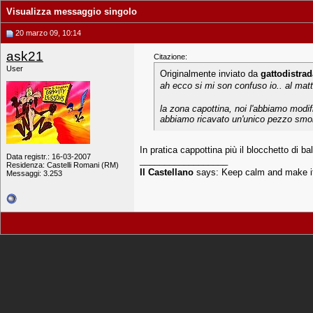
Visualizza messaggio singolo
20 marzo 09, 10:14
ask21
Citazione:
User
Originalmente inviato da
gattodistrad
ah ecco si mi son confuso io.. al mat
la zona capottina, noi l'abbiamo modifi
abbiamo ricavato un'unico pezzo smont
In pratica cappottina più il blocchetto di 
Data registr.: 16-03-2007
__________________
Residenza: Castelli Romani (RM)
Il Castellano
says: Keep calm and make i
Messaggi: 3.253