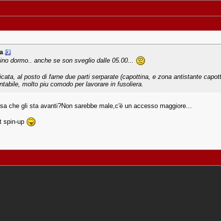
a
tino dormo.. anche se son sveglio dalle 05.00...
cata, al posto di farne due parti serparate (capottina, e zona antistante capott
abile, molto piu comodo per lavorare in fusoliera.
balsa che gli sta avanti?Non sarebbe male,c'è un accesso maggiore...
t spin-up