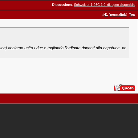
Discussione
:
Schweizer 1-26C 1.9: disegno disponibile
#
41
(
permalink
)
Top
ina) abbiamo unito i due e tagliando l'ordinata davanti alla capottina, ne