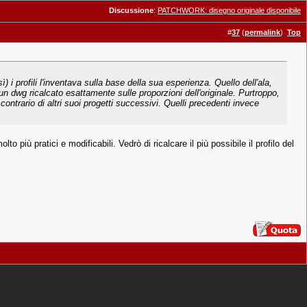
Discussione
:
PATCHWORK: disegno originale disponibile
#
37
(
permalink
)
Top
i profili l'inventava sulla base della sua esperienza. Quello dell'ala,
un dwg ricalcato esattamente sulle proporzioni dell'originale. Purtroppo,
contrario di altri suoi progetti successivi. Quelli precedenti invece
o più pratici e modificabili. Vedrò di ricalcare il più possibile il profilo del