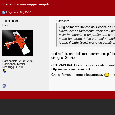
Visualizza messaggio singolo
17 gennaio 09, 15:21
Limbox
Citazione:
User
Originalmente inviato da
Cesare de R
Dovrai necessariamente ricalcare i pro
nella fattispecie, è un profilo che us
come ho scritto, il file vettoriale è a
(come il Little Gem) erano disegnati al
Io direi "più artistici" ma sicuramente più be
disegno. Grazie.
Data registr.: 28-03-2006
__________________
Residenza: Rimini
- L'EVAPORATO -
https://dcmodelsrc.wee
Messaggi: 4.780
http://www.lafenicerimini.it
Chi si ferma.... precipitaaaaaaaa.