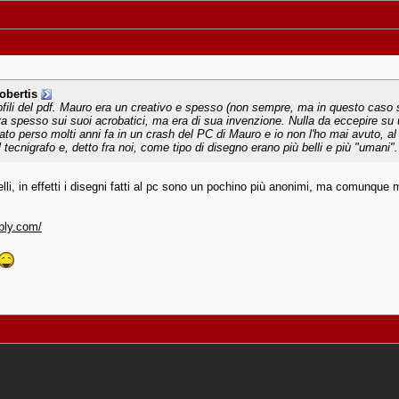
obertis
fili del pdf. Mauro era un creativo e spesso (non sempre, ma in questo caso sì) 
ava spesso sui suoi acrobatici, ma era di sua invenzione. Nulla da eccepire su 
ndato perso molti anni fa in un crash del PC di Mauro e io non l'ho mai avuto, al 
 tecnigrafo e, detto fra noi, come tipo di disegno erano più belli e più "umani".
lli, in effetti i disegni fatti al pc sono un pochino più anonimi, ma comunque molt
bly.com/