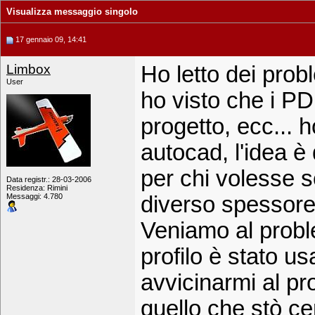
Visualizza messaggio singolo
17 gennaio 09, 14:41
Limbox
Ho letto dei prob
User
ho visto che i PD
progetto, ecc... h
autocad, l'idea è 
per chi volesse sc
Data registr.: 28-03-2006
Residenza: Rimini
Messaggi: 4.780
diverso spessore
Veniamo al probl
profilo è stato us
avvicinarmi al pro
quello che stò ce