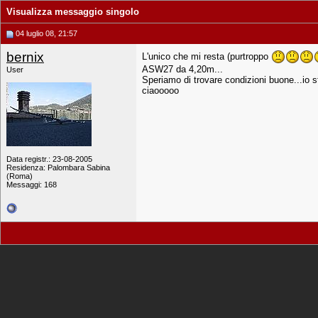
Visualizza messaggio singolo
04 luglio 08, 21:57
bernix
L'unico che mi resta (purtroppo
ASW27 da 4,20m...
User
Speriamo di trovare condizioni buone...io s
ciaooooo
Data registr.: 23-08-2005
Residenza: Palombara Sabina
(Roma)
Messaggi: 168