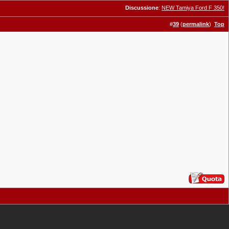
Discussione
:
NEW Tamiya Ford F 350!
#
39
(
permalink
)
Top