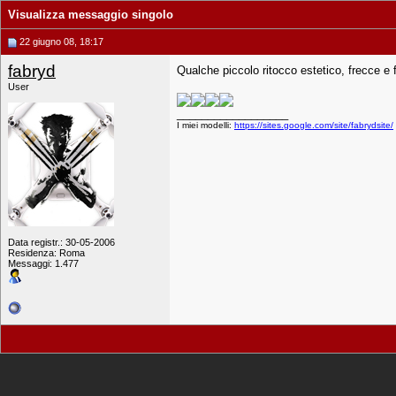
Visualizza messaggio singolo
22 giugno 08, 18:17
fabryd
Qualche piccolo ritocco estetico, frecce e f
User
__________________
I miei modelli:
https://sites.google.com/site/fabrydsite/
Data registr.: 30-05-2006
Residenza: Roma
Messaggi: 1.477