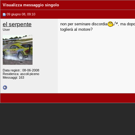
Visualizza messaggio singolo
09 giugno 08, 09:10
el serpente
non per seminare discordia
, ma dopo
toglierà al motore?
User
Data registr.: 08-06-2008
Residenza: ascoli piceno
Messaggi: 163