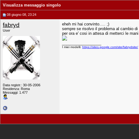
Visualizza messaggio singolo
08 giugno 08, 23:24
fabryd
eheh mi hai convinto..... ;)
sempre se risolvo il problema al cambio di 
User
per ora e' cosi in attesa di metterci le mani
__________________
I miei modelli:
https://sites.google.com/site/fabrydsite/
Data registr.: 30-05-2006
Residenza: Roma
Messaggi: 1.477