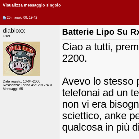
Visualizza messaggio singolo
25 maggio 08, 19:42
diabloxx
Batterie Lipo Su R
User
Ciao a tutti, prem
2200.
Avevo lo stesso p
Data registr.: 13-04-2008
Residenza: Torino 45°12'N 7°43'E
Messaggi: 65
telefonai ad un t
non vi era bisogno 
sciettico, anke p
qualcosa in più d