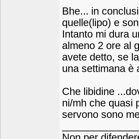
Bhe... in conclus
quelle(lipo) e so
Intanto mi dura u
almeno 2 ore al 
avete detto, se l
una settimana è 
Che libidine ...d
ni/mh che quasi 
servono sono me
_____________
Non per difender