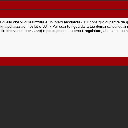
quello che vuoi realizzare è un intero regolatore? Tui consiglio di partire da q
vi a polarizzare mosfet e BJT? Per quanto riguarda la tua domanda sui quali mot
llo che vuoi motorizzare) e poi ci progetti intorno il regolatore, al massimo c