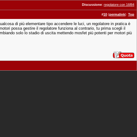
Discussione
:
regolatore con 16f84
#
10
(
permalink
)
Top
ualcosa di più elementare tipo accendere le luci, un regolatore in pratica è
ori possa gestire il regolatore funziona al contrario, tu prima scegli il
ambiando solo lo stadio di uscita mettendo mosfet più potenti per motori più