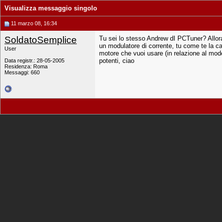
Visualizza messaggio singolo
11 marzo 08, 16:34
SoldatoSemplice
Tu sei lo stesso Andrew dI PCTuner? Allora 
un modulatore di corrente, tu come te la ca
User
motore che vuoi usare (in relazione al mode
potenti, ciao
Data registr.: 28-05-2005
Residenza: Roma
Messaggi: 660