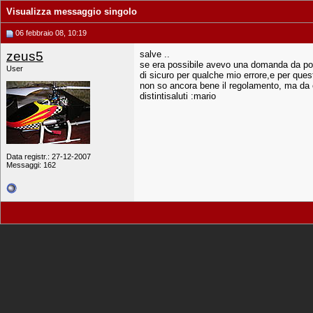
Visualizza messaggio singolo
06 febbraio 08, 10:19
zeus5
salve ..
se era possibile avevo una domanda da por
User
di sicuro per qualche mio errore,e per que
non so ancora bene il regolamento, ma da 
distintisaluti :mario
Data registr.: 27-12-2007
Messaggi: 162