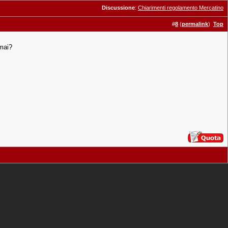
Discussione
:
Chiarimenti regolamento Mercatino
#
8
(
permalink
)
Top
 mai?