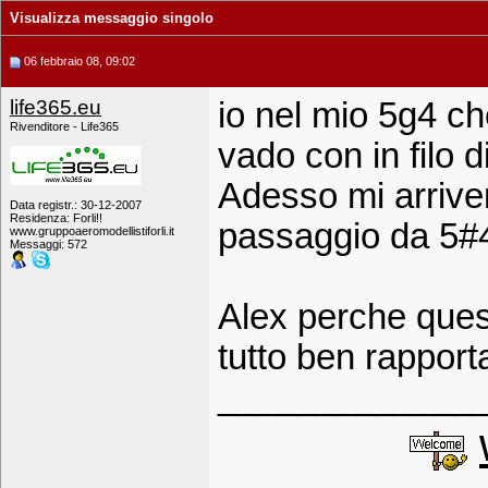
Visualizza messaggio singolo
06 febbraio 08, 09:02
life365.eu
io nel mio 5g4 ch
Rivenditore - Life365
vado con in filo d
Adesso mi arriver
Data registr.: 30-12-2007
Residenza: Forli!!
passaggio da 5#4
www.gruppoaeromodellistiforli.it
Messaggi: 572
Alex perche ques
tutto ben rappor
_____________