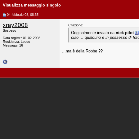
Visualizza messaggio singolo
04 febbraio 08, 08:35
xray2008
Citazione:
Sospeso
Originalmente inviato da
nick pilot
ciao ... qualcuno è in possesso di fot
Data registr.: 01-02-2008
Residenza: Lecco
Messaggi: 16
...ma è della Robbe ??