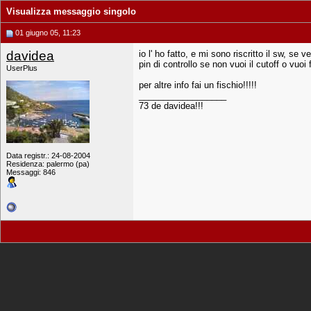
Visualizza messaggio singolo
01 giugno 05, 11:23
davidea
io l' ho fatto, e mi sono riscritto il sw, se
pin di controllo se non vuoi il cutoff o vuoi
UserPlus
per altre info fai un fischio!!!!!
__________________
73 de davidea!!!
Data registr.: 24-08-2004
Residenza: palermo (pa)
Messaggi: 846