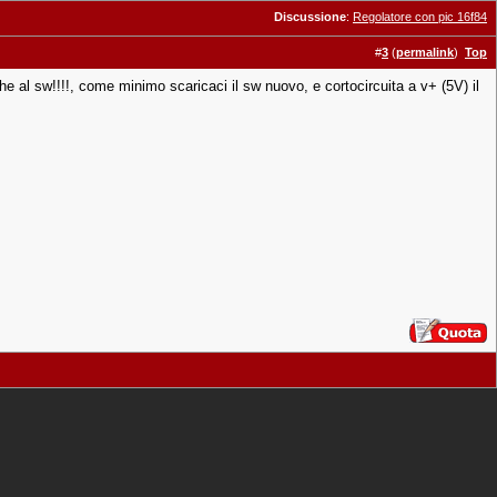
Discussione
:
Regolatore con pic 16f84
#
3
(
permalink
)
Top
, che al sw!!!!, come minimo scaricaci il sw nuovo, e cortocircuita a v+ (5V) il