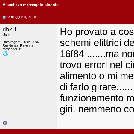
Visualizza messaggio singolo
23 maggio 05, 01:18
dbkill
Ho provato a cost
User
schemi elittrici de
Data registr.: 18-04-2005
Residenza: Ravenna
Messaggi: 19
16f84 .......ma n
trovo errori nel c
alimento o mi met
di farlo girare....
funzionamento ma 
giri, nemmeno col