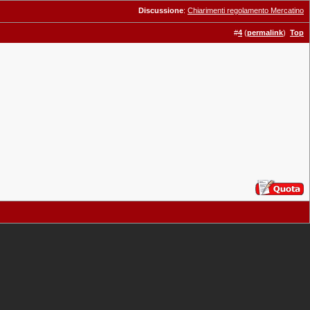
Discussione
:
Chiarimenti regolamento Mercatino
#
4
(
permalink
)
Top