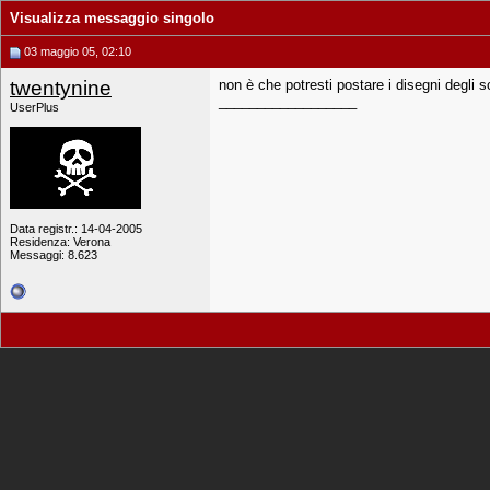
Visualizza messaggio singolo
03 maggio 05, 02:10
twentynine
non è che potresti postare i disegni degli 
__________________
UserPlus
Data registr.: 14-04-2005
Residenza: Verona
Messaggi: 8.623