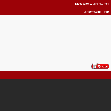
Discussione
:
altre foto righi
#
8
(
permalink
)
Top