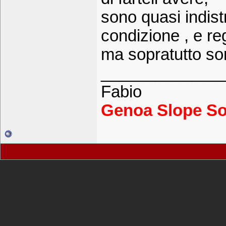
sono quasi indist
condizione , e r
ma sopratutto son
_____________
Fabio
Genoa Slope So