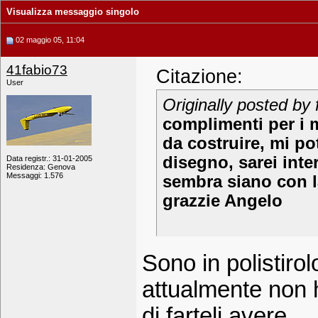
Visualizza messaggio singolo
02 maggio 05, 11:04
41fabio73
Citazione:
User
Originally posted by f
complimenti per i m
da costruire, mi po
disegno, sarei inte
Data registr.: 31-01-2005
Residenza: Genova
Messaggi: 1.576
sembra siano con l
grazzie Angelo
Sono in polistirol
attualmente non h
di farteli avere,