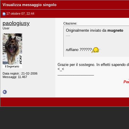
Visualizza messaggio singolo
17 ottobre 07, 22:44
paologiusy
Citazione:
User
Originalmente inviato da
mugneto
....
ruffiano ??????
Grazie per il sostegno. In effetti sapendo 
<_<
__________________
Data registr.: 21-02-2006
Messaggi: 11.467
Pen