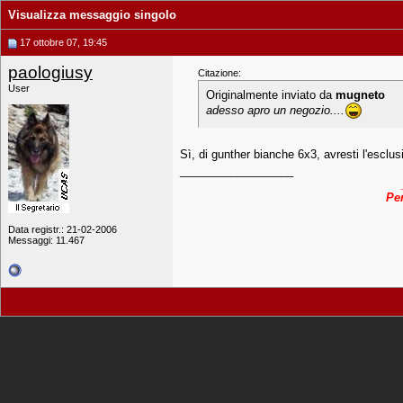
Visualizza messaggio singolo
17 ottobre 07, 19:45
paologiusy
Citazione:
User
Originalmente inviato da
mugneto
adesso apro un negozio....
Sì, di gunther bianche 6x3, avresti l'esclusiv
__________________
Pen
Data registr.: 21-02-2006
Messaggi: 11.467