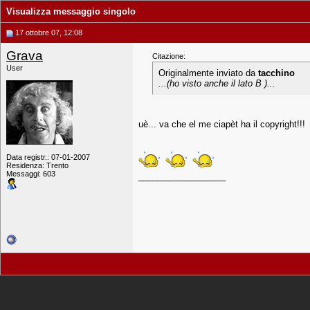
Visualizza messaggio singolo
17 ottobre 07, 12:08
Grava
Citazione:
User
Originalmente inviato da
tacchino
...(ho visto anche il lato B )...
uè... va che el me ciapèt ha il copyright!!!
Data registr.: 07-01-2007
Residenza: Trento
Messaggi: 603
__________________