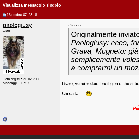
Visualizza messaggio singolo
16 ottobre 07, 23:18
paologiusy
Citazione:
User
Originalmente inviat
Paologiusy: ecco, for
Grava, Mugneto: già è
semplicemente voles
a comprarmi un mozz
Data registr.: 21-02-2006
Messaggi: 11.467
Bravo, vorrei vedere loro il giorno che si 
Chi sa fa .....
__________________
Pen