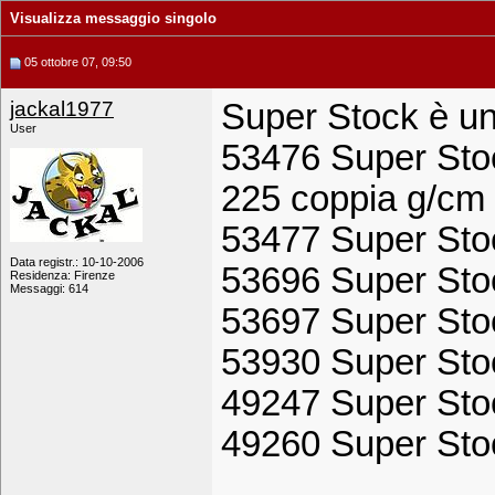
Visualizza messaggio singolo
05 ottobre 07, 09:50
jackal1977
Super Stock è u
User
53476 Super Stoc
225 coppia g/cm
53477 Super Sto
Data registr.: 10-10-2006
53696 Super Sto
Residenza: Firenze
Messaggi: 614
53697 Super Sto
53930 Super Sto
49247 Super Sto
49260 Super Sto