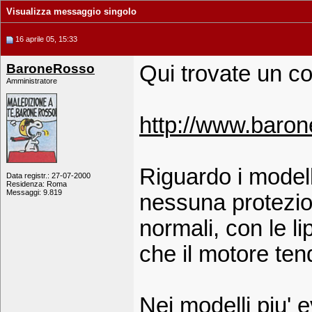
Visualizza messaggio singolo
16 aprile 05, 15:33
BaroneRosso
Qui trovate un co
Amministratore
http://www.barone
Riguardo i modelli
Data registr.: 27-07-2000
Residenza: Roma
Messaggi: 9.819
nessuna protezion
normali, con le 
che il motore te
Nei modelli piu' e