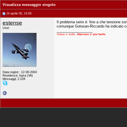
Visualizza messaggio singolo
16 aprile 05, 14:09
estense
Il problema serio é: fino a che tensione so
comunque Gotosan-Riccardo ha indicato c
User
__________________
Volare e' bello.
Atterrare e' piu' bello
Data registr.: 12-08-2004
Residenza: Ispra (VA)
Messaggi: 2.228