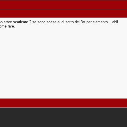
no state scaricate ? se sono scese al di sotto dei 3V per elemento....ahi!
ome fare.