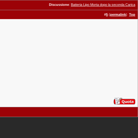
Discussione
:
Batteria Lipo Morta dopo la seconda Carica
#
5
(
permalink
)
Top