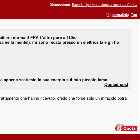
Discussione
:
Batteria Lipo Morta dopo la seconda Carica
#
4
(
permalink
)
Top
atterie normali! FRA L'altro pure a 110v.
 nella mente!), mi sono recato presso un elettricsita e gli ho
ppena scaricato la sua energia sul mio piccolo lama...
Quoted post
ul trattamento che hanno ricevuto, credo che forse solo un miracolo potrà