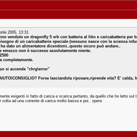
rile 2005, 13:31
no venduto un dragonfly 5 xrb con batteria al litio e caricabatterie per b
sogno di un caricabatterie speciale (nessuno nasce con la scienza infusa
 mi ha dato un alimentatore dicendomi..questo sicuro può andare..
 ore emezzo non è successo assolutamente niente.
 2500
cata completamente.
ipo si accende "chrg\error"
CONSIGLIO? Forse lasciandola riposare,riprende vita? E' calda, ha a
amente esigenti in fatto di carica e scarica pertanto, da quello che ho letto s
r volta ad una corrente di carica molto bassa e poi.. spera