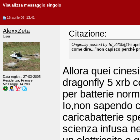
Visualizza messaggio singolo
16 aprile 05, 13:41
AlexxZeta
Citazione:
User
Originally posted by td_2200
@16 apri
come dire..."non capisco perchè pre
Allora quei cines
Data registr.: 27-03-2005
dragonfly 5 xrb co
Residenza: Firenze
Messaggi: 14.280
per batterie norm
Io,non sapendo c
caricabatterie s
scienza infusa ne