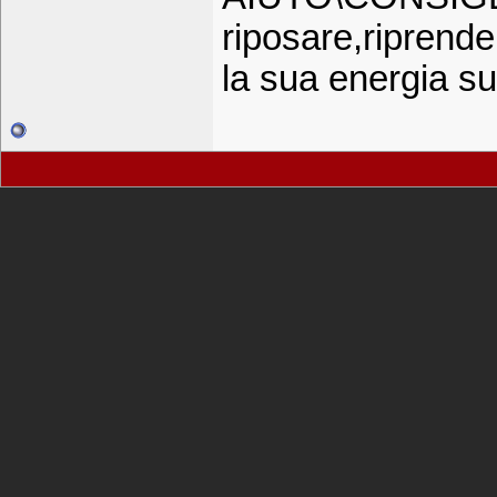
riposare,riprende
la sua energia su