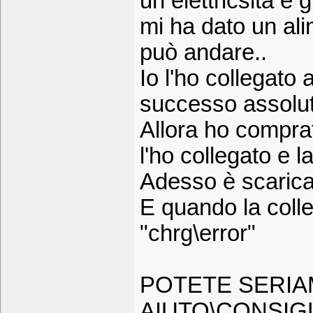
un elettricsita e g
mi ha dato un al
può andare..
Io l'ho collegato
successo assolu
Allora ho compr
l'ho collegato e l
Adesso è scarica
E quando la colle
"chrg\error"
POTETE SERIA
AIUTO\CONSIGLI