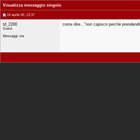
Visualizza messaggio singolo
16 aprile 05, 13:37
td_2200
come dire..."non capisco perchè prendendo a
Guest
Messaggi: n/a