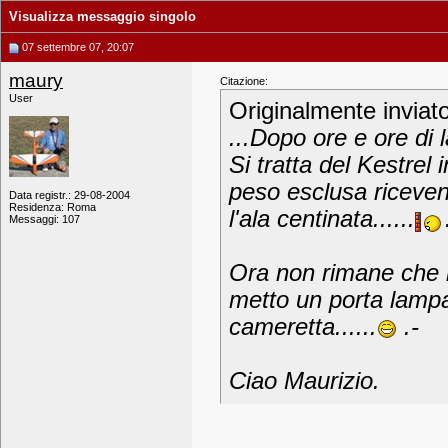
Visualizza messaggio singolo
07 settembre 07, 20:07
maury
Citazione:
User
Originalmente inviat
...Dopo ore e ore di 
Si tratta del Kestrel
peso esclusa ricevent
Data registr.: 29-08-2004
Residenza: Roma
l'ala centinata......
Messaggi: 107
Ora non rimane che il
metto un porta lamp
cameretta......
.-
Ciao Maurizio.