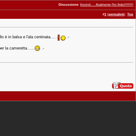
Discussione
:
Kestrel......finalmente l'ho finito!!!!!!!!!!
#
1
(
permalink
)
Top
 è in balsa e l'ala centinata......
.-
r la cameretta......
.-