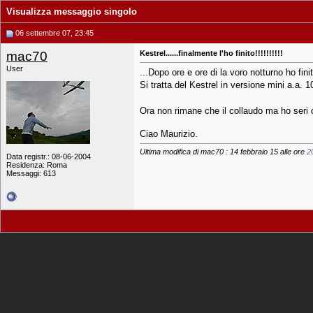
Visualizza messaggio singolo
06 settembre 07, 23:45
mac70
Kestrel......finalmente l'ho finito!!!!!!!!!!
User
...Dopo ore e ore di la voro notturno ho fini
Si tratta del Kestrel in versione mini a.a. 
Ora non rimane che il collaudo ma ho seri d
Ciao Maurizio.
Ultima modifica di mac70 : 14 febbraio 15 alle ore
2
Data registr.: 08-06-2004
Residenza: Roma
Messaggi: 613