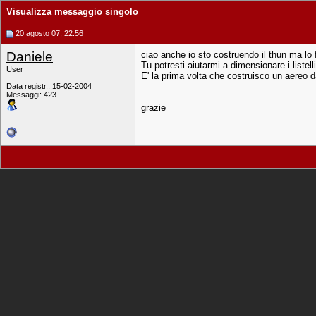
Visualizza messaggio singolo
20 agosto 07, 22:56
Daniele
ciao anche io sto costruendo il thun ma lo fa
Tu potresti aiutarmi a dimensionare i listelli
User
E' la prima volta che costruisco un aereo d
Data registr.: 15-02-2004
Messaggi: 423
grazie