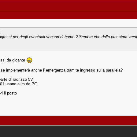
i
ingressi per degli eventuali sensori di home ? Sembra che dalla prossima ve
ssi da gicante
i se implementerà anche l' emergenza tramite ingresso sulla parallela?
arte di radrizzo 5V
001 usano alim da PC
i il posto