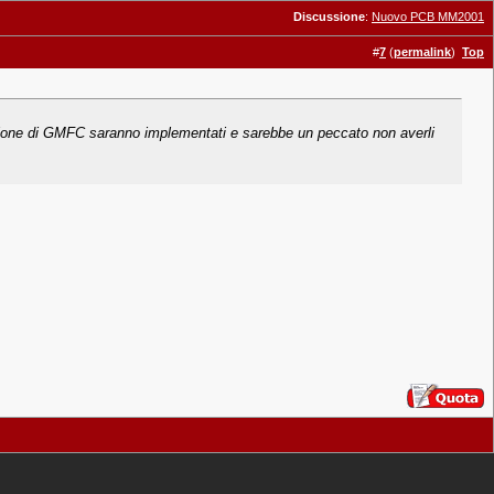
Discussione
:
Nuovo PCB MM2001
#
7
(
permalink
)
Top
rsione di GMFC saranno implementati e sarebbe un peccato non averli