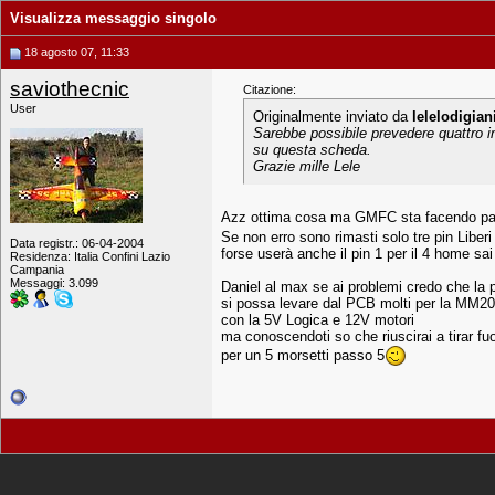
Visualizza messaggio singolo
18 agosto 07, 11:33
saviothecnic
Citazione:
User
Originalmente inviato da
lelelodigian
Sarebbe possibile prevedere quattro 
su questa scheda.
Grazie mille Lele
Azz ottima cosa ma GMFC sta facendo pa
Se non erro sono rimasti solo tre pin Liberi
Data registr.: 06-04-2004
forse userà anche il pin 1 per il 4 home sa
Residenza: Italia Confini Lazio
Campania
Messaggi: 3.099
Daniel al max se ai problemi credo che la p
si possa levare dal PCB molti per la MM2
con la 5V Logica e 12V motori
ma conoscendoti so che riuscirai a tirar fuor
per un 5 morsetti passo 5