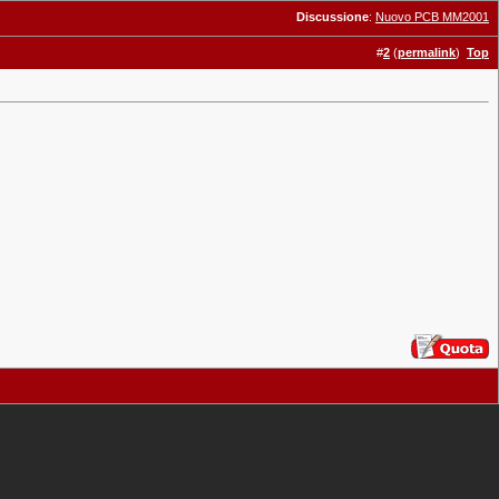
Discussione
:
Nuovo PCB MM2001
#
2
(
permalink
)
Top