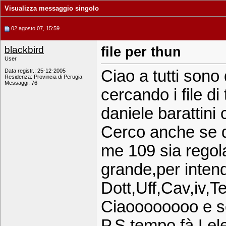
Visualizza messaggio singolo
02 agosto 07, 15:59
blackbird
file per thun
User
Ciao a tutti sono
Data registr.: 25-12-2005
Residenza: Provincia di Perugia
Messaggi: 76
cercando i file di
daniele barattini
Cerco anche se qu
me 109 sia regol
grande,per inten
Dott,Uff,Cav,iv,T
Ciaoooooooo e so
P.S.tempo fà Lel