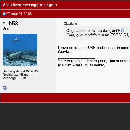
Visualizza messaggio singolo
07 luglio 26, 19:06
sub53
Citazione:
User
Originalmente inviato da
igor79
Ciao, quel modulo è si un ESP32-S3, m
Provo se la porta USB è otg bene, in caso
Grazie !
__________________
Se è vero che il denaro parla, l'unica cosa 
(dal film Analisi di un delitto)
Data registr.: 04-02-2005
Residenza: Milano
Messaggi: 1.378