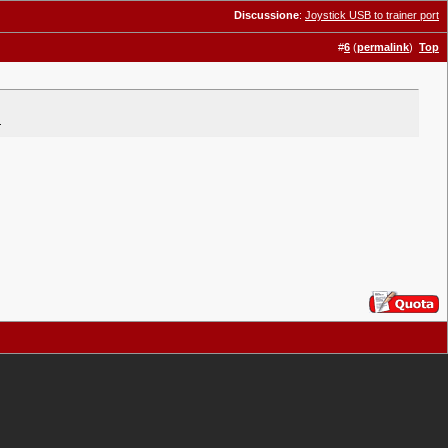
Discussione
:
Joystick USB to trainer port
#
6
(
permalink
)
Top
.