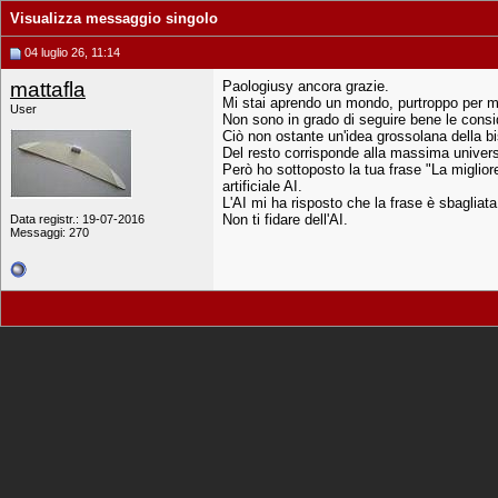
Visualizza messaggio singolo
04 luglio 26, 11:14
mattafla
Paologiusy ancora grazie.
Mi stai aprendo un mondo, purtroppo per me
User
Non sono in grado di seguire bene le conside
Ciò non ostante un'idea grossolana della bi
Del resto corrisponde alla massima universa
Però ho sottoposto la tua frase "La migliore
artificiale AI.
L'AI mi ha risposto che la frase è sbagliat
Non ti fidare dell'AI.
Data registr.: 19-07-2016
Messaggi: 270