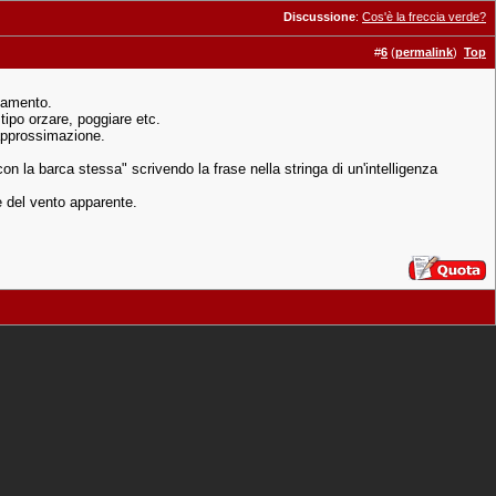
Discussione
:
Cos'è la freccia verde?
#
6
(
permalink
)
Top
zamento.
tipo orzare, poggiare etc.
 approssimazione.
con la barca stessa" scrivendo la frase nella stringa di un'intelligenza
e del vento apparente.