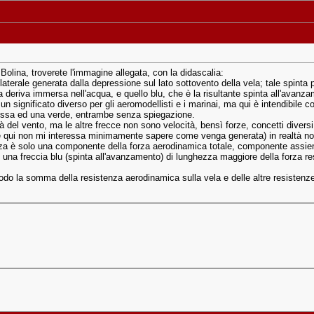
Bolina, troverete l'immagine allegata, con la didascalia:
 laterale generata dalla depressione sul lato sottovento della vela; tale spint
a deriva immersa nell'acqua, e quello blu, che è la risultante spinta all'avanza
 significato diverso per gli aeromodellisti e i marinai, ma qui è intendibile c
ossa ed una verde, entrambe senza spiegazione.
à del vento, ma le altre frecce non sono velocità, bensì forze, concetti diversi
he qui non mi interessa minimamente sapere come venga generata) in realtà no
anza è solo una componente della forza aerodinamica totale, componente assie
 una freccia blu (spinta all'avanzamento) di lunghezza maggiore della forza res
do la somma della resistenza aerodinamica sulla vela e delle altre resistenze 