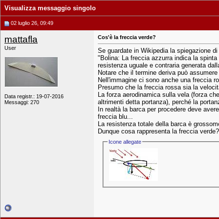
Visualizza messaggio singolo
02 luglio 26, 09:49
mattafla
Cos'è la freccia verde?
User
Se guardate in Wikipedia la spiegazione di 
"Bolina: La freccia azzurra indica la spinta
resistenza uguale e contraria generata dall
Notare che il termine deriva può assumere un
Nell'immagine ci sono anche una freccia r
Presumo che la freccia rossa sia la velocit
La forza aerodinamica sulla vela (forza c
Data registr.: 19-07-2016
altrimenti detta portanza), perché la port
Messaggi: 270
In realtà la barca per procedere deve avere
freccia blu...
La resistenza totale della barca è grossomo
Dunque cosa rappresenta la freccia verde?
Icone allegate