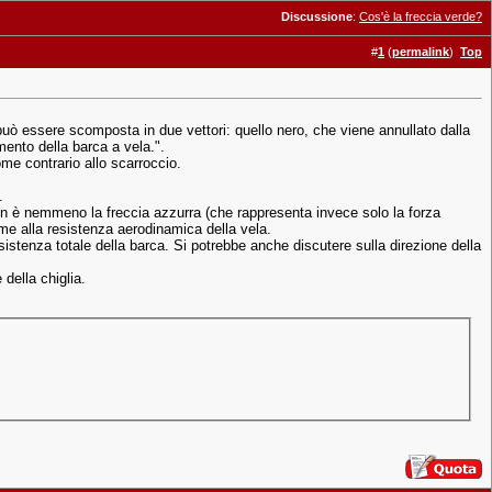
Discussione
:
Cos'è la freccia verde?
#
1
(
permalink
)
Top
a può essere scomposta in due vettori: quello nero, che viene annullato dalla
mento della barca a vela.".
ome contrario allo scarroccio.
.
n è nemmeno la freccia azzurra (che rappresenta invece solo la forza
me alla resistenza aerodinamica della vela.
istenza totale della barca. Si potrebbe anche discutere sulla direzione della
della chiglia.