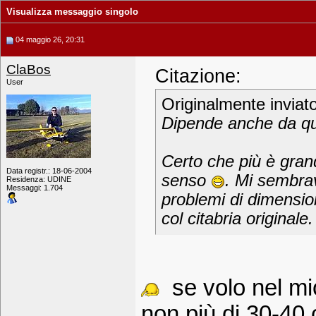
Visualizza messaggio singolo
04 maggio 26, 20:31
ClaBos
Citazione:
User
Originalmente inviat
Dipende anche da qu
Certo che più è grand
Data registr.: 18-06-2004
senso
. Mi sembrav
Residenza: UDINE
Messaggi: 1.704
problemi di dimension
col citabria original
se volo nel mi
non più di 30-40 