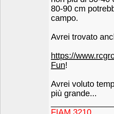
80-90 cm potrebb
campo.
Avrei trovato an
https://www.rcgr
Fun
!
Avrei voluto temp
più grande...
_____________
FIAM 3210