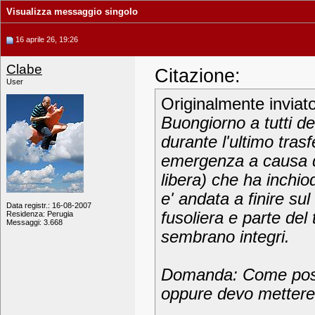
Visualizza messaggio singolo
16 aprile 26, 19:26
Clabe
Citazione:
User
Originalmente inviat
Buongiorno a tutti de
durante l'ultimo tras
emergenza a causa d
libera) che ha inchi
e' andata a finire su
Data registr.: 16-08-2007
fusoliera e parte del 
Residenza: Perugia
Messaggi: 3.668
sembrano integri.
Domanda: Come posso
oppure devo mettere