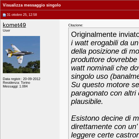
Visualizza messaggio singolo
31 ottobre 25, 12:58
komet49
Citazione:
User
Originalmente inviat
i watt erogabili da
della posizione di mon
produttore dovrebbe 
watt nominali che do
singolo uso (banalme
Data registr.: 20-09-2012
Residenza: Torino
Su questo motore se
Messaggi: 1.084
paragonato con altri
plausibile.
Esistono decine di mot
direttamente con un' 
leggere certe castron