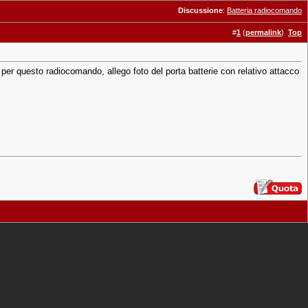
Discussione
:
Batteria radiocomando
#
1
(
permalink
)
Top
per questo radiocomando, allego foto del porta batterie con relativo attacco