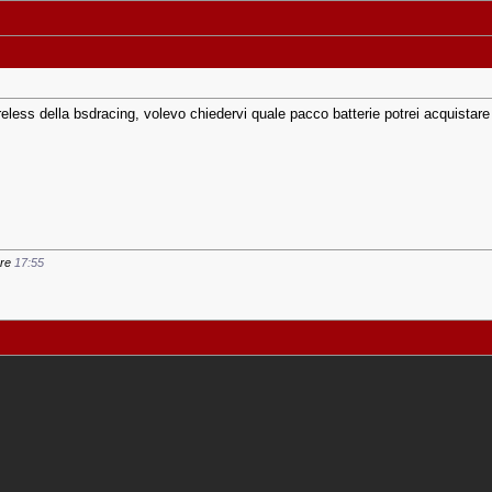
less della bsdracing, volevo chiedervi quale pacco batterie potrei acquistare 
ore
17:55