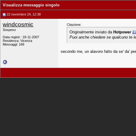
Visualizza messaggio singolo
22 novembre 24, 12:38
windcosmic
Citazione:
Sospeso
Originalmente inviato da
Hotpower
Puoi anche chiedere se qualcuno te le 
Data registr.: 18-11-2007
Residenza: Vicenza
Messaggi: 166
secondo me, un alavoro fatto da se' da' p