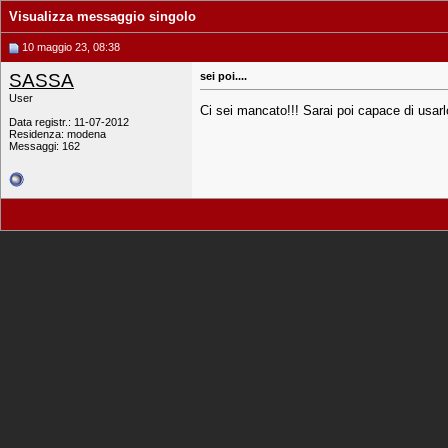
Visualizza messaggio singolo
10 maggio 23, 08:38
SASSA
sei poi....
User
Ci sei mancato!!! Sarai poi capace di usar
Data registr.: 11-07-2012
Residenza: modena
Messaggi: 162