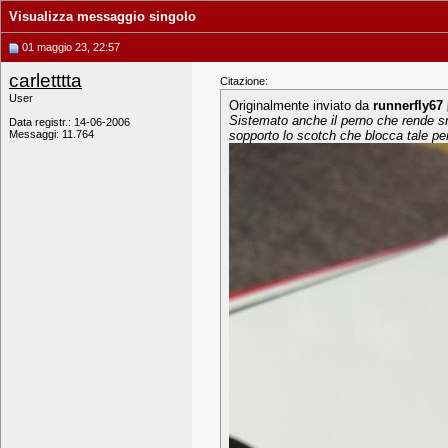
Visualizza messaggio singolo
01 maggio 23, 22:57
carletttta
Citazione:
User
Originalmente inviato da
runnerfly67
Sistemato anche il perno che rende smo
Data registr.: 14-06-2006
Messaggi: 11.764
sopporto lo scotch che blocca tale pe