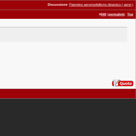
Discussione
:
Patentino aeromodellismo dinamico ( aerei )
#
540
(
permalink
)
Top