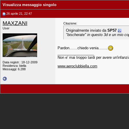
Visualizza messaggio singolo
26 aprile 21, 22:47
MAXZANI
Citazione:
User
Originalmente inviato da
SP57
"bischerate" in questo 3d e un mio cop
Pardon.......chiedo venia........
__________________
Non e' mai troppo tardi per avere un'infanzi
Data registr.: 18-12-2009
Residenza: biella
www.aeroclubbiella.com
Messaggi: 6.288