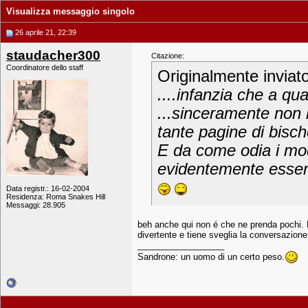
Visualizza messaggio singolo
26 aprile 21, 22:39
staudacher300
Citazione:
Coordinatore dello staff
Originalmente inviat
....infanzia che a qua
...sinceramente non 
tante pagine di bisch
E da come odia i mode
evidentemente essere s
Data registr.: 16-02-2004
Residenza: Roma Snakes Hill
Messaggi: 28.905
beh anche qui non é che ne prenda pochi. E 
divertente e tiene sveglia la conversazione
__________________
Sandrone: un uomo di un certo peso.