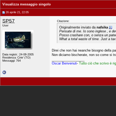
Visualizza messaggio singolo
26 aprile 21, 22:05
SP57
Citazione:
User
Originalmente inviato da
nafsika
Pensate di me. Io sono inglese , e dev
Posso crashare con, o senza un paten
What a total waste of time. Just a ta
Direi che non hai neanche bisogno della pat
Non diciamo bischerate, non so come si tr
Data registr.: 24-08-2005
Residenza: Cirie' (TO)
__________________
Messaggi: 764
Oscar Benvenuti
-
Tutto ciò che scrivo è 